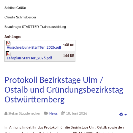
Schöne Grüße
Claudia Schmidberger
Beauftragte STARTTER-Trainerausbildung
Anhänge:
168 KB
Ausschreibung-StarTTer_2026.pdf
144 KB
Lehrplan-StarTTer_2026.pdf
Protokoll Bezirkstage Ulm /
Ostalb und Gründungsbezirkstag
Ostwürttemberg
Stefan Staudenecker
News
18. Juni 2026
Emp
im Anhang findet ihr das Protokoll für die Bezirkstage Ulm, Ostalb sowie den