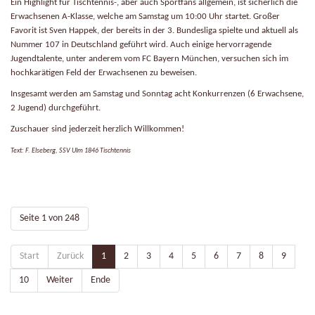
Ein Highlight für Tischtennis-, aber auch Sportfans allgemein, ist sicherlich die
Erwachsenen A-Klasse,
welche am Samstag um 10:00 Uhr startet. Großer
Favorit ist Sven Happek, der bereits in der 3.
Bundesliga spielte und aktuell als
Nummer 107 in Deutschland geführt wird. Auch einige hervorragende
Jugendtalente, unter anderem vom FC Bayern München, versuchen sich im
hochkarätigen
Feld der Erwachsenen zu beweisen.
Insgesamt werden am Samstag und Sonntag acht Konkurrenzen (6 Erwachsene,
2 Jugend) durchgeführt.
Zuschauer sind jederzeit herzlich Willkommen!
Text: F. Elseberg, SSV Ulm 1846 Tischtennis
Seite 1 von 248
Start
Zurück
1
2
3
4
5
6
7
8
9
10
Weiter
Ende