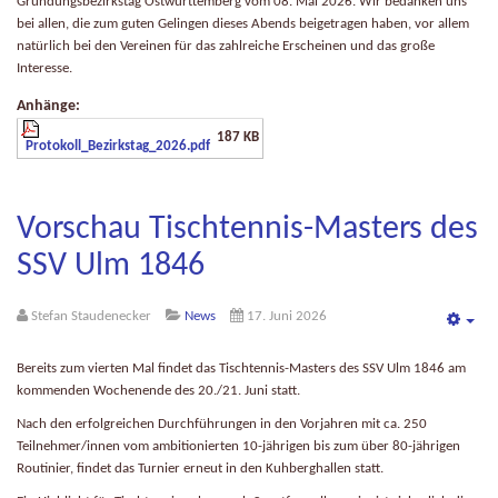
Gründungsbezirkstag Ostwürttemberg vom 08. Mai 2026. Wir bedanken uns
bei allen, die zum guten Gelingen dieses Abends beigetragen haben, vor allem
natürlich bei den Vereinen für das zahlreiche Erscheinen und das große
Interesse.
Anhänge:
187 KB
Protokoll_Bezirkstag_2026.pdf
Vorschau Tischtennis-Masters des
SSV Ulm 1846
Stefan Staudenecker
News
17. Juni 2026
Emp
Bereits zum vierten Mal findet das Tischtennis-Masters des SSV Ulm 1846 am
kommenden Wochenende des 20./21. Juni statt.
Nach den erfolgreichen Durchführungen in den Vorjahren mit ca. 250
Teilnehmer/innen vom
ambitionierten 10-jährigen bis zum über 80-jährigen
Routinier, findet das Turnier erneut in den Kuhberghallen statt.