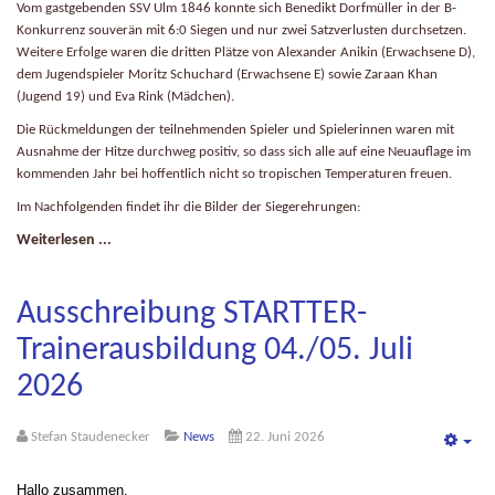
Vom gastgebenden SSV Ulm 1846 konnte sich Benedikt Dorfmüller in der B-
Konkurrenz souverän mit 6:0 Siegen und nur zwei Satzverlusten durchsetzen.
Weitere Erfolge waren die dritten Plätze von Alexander Anikin (Erwachsene D),
dem Jugendspieler Moritz Schuchard (Erwachsene E) sowie Zaraan Khan
(Jugend 19) und Eva Rink (Mädchen).
Die Rückmeldungen der teilnehmenden Spieler und Spielerinnen waren mit
Ausnahme der Hitze durchweg positiv, so dass sich alle auf eine Neuauflage im
kommenden Jahr bei hoffentlich nicht so tropischen Temperaturen freuen.
Im Nachfolgenden findet ihr die Bilder der Siegerehrungen:
Weiterlesen ...
Ausschreibung STARTTER-
Trainerausbildung 04./05. Juli
2026
Stefan Staudenecker
News
22. Juni 2026
Emp
Hallo zusammen,