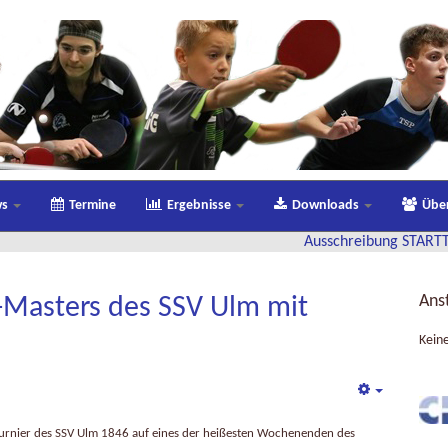
ws
Termine
Ergebnisse
Downloads
Übe
Ausschreibung STARTTER-Traineraus
Ans
-Masters des SSV Ulm mit
Kein
Empty
rs Turnier des SSV Ulm 1846 auf eines der heißesten Wochenenden des