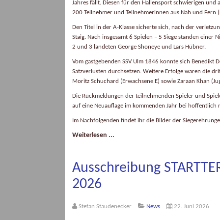
Jahres fällt. Diesen für den Hallensport schwierigen u
200 Teilnehmer und Teilnehmerinnen aus Nah und Fern (H
Den Titel in der A-Klasse sicherte sich, nach der verle
Staig. Nach insgesamt 6 Spielen – 5 Siege standen einer 
2 und 3 landeten George Shoneye und Lars Hübner.
Vom gastgebenden SSV Ulm 1846 konnte sich Benedikt Do
Satzverlusten durchsetzen. Weitere Erfolge waren die dr
Moritz Schuchard (Erwachsene E) sowie Zaraan Khan (Ju
Die Rückmeldungen der teilnehmenden Spieler und Spiele
auf eine Neuauflage im kommenden Jahr bei hoffentlich 
Im Nachfolgenden findet ihr die Bilder der Siegerehrunge
Weiterlesen ...
Ausschreibung STARTTER-
2026
Stefan Staudenecker
News
22. Juni 2026