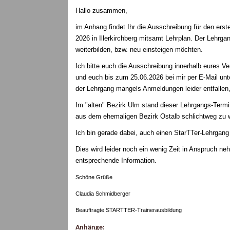
Hallo zusammen,
im Anhang findet Ihr die Ausschreibung für den er
2026 in Illerkirchberg mitsamt Lehrplan. Der Lehrgan
weiterbilden, bzw. neu einsteigen möchten.
Ich bitte euch die Ausschreibung innerhalb eures Ve
und euch bis zum 25.06.2026 bei mir per E-Mail un
der Lehrgang mangels Anmeldungen leider entfallen,
Im "alten" Bezirk Ulm stand dieser Lehrgangs-Termin 
aus dem ehemaligen Bezirk Ostalb schlichtweg zu we
Ich bin gerade dabei, auch einen StarTTer-Lehrgan
Dies wird leider noch ein wenig Zeit in Anspruch ne
entsprechende Information.
Schöne Grüße
Claudia Schmidberger
Beauftragte STARTTER-Trainerausbildung
Anhänge: