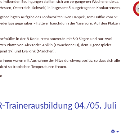
nd aufreibenden Bedingungen stellten sich am vergangenen Wochenende ca.
essen, Österreich, Schweiz) in insgesamt 8 ausgetragenen Konkurrenzen.
tzungsbedingten Aufgabe des Topfavoriten Sven Happek, Tom Duffke vom SC
Niederlage gegenüber – hatte er hauchdünn die Nase vorn. Auf den Plätzen
rfmüller in der B-Konkurrenz souverän mit 6:0 Siegen und nur zwei
itten Plätze von Alexander Anikin (Erwachsene D), dem Jugendspieler
gend 19) und Eva Rink (Mädchen).
rinnen waren mit Ausnahme der Hitze durchweg positiv, so dass sich alle
nicht so tropischen Temperaturen freuen.
n:
Trainerausbildung 04./05. Juli
Empty