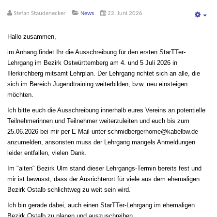
Stefan Staudenecker
News
22. Juni 2026
Emp
Hallo zusammen,
im Anhang findet Ihr die Ausschreibung für den ersten StarTTer-
Lehrgang im Bezirk Ostwürttemberg
am 4. und 5 Juli 2026 in
Illerkirchberg mitsamt Lehrplan. Der Lehrgang richtet sich an alle, die
sich im Bereich Jugendtraining weiterbilden, bzw. neu einsteigen
möchten.
Ich bitte euch die Ausschreibung innerhalb eures Vereins an potentielle
Teilnehmerinnen und Teilnehmer weiterzuleiten und euch bis zum
25.06.2026 bei mir per E-Mail unter
schmidbergerhome@kabelbw.de
anzumelden, ansonsten muss der Lehrgang mangels Anmeldungen
leider entfallen, vielen Dank.
Im "alten" Bezirk Ulm stand dieser Lehrgangs-Termin bereits fest und
mir ist bewusst, dass der Ausrichterort für viele aus dem ehemaligen
Bezirk Ostalb schlichtweg zu weit sein wird.
Ich bin gerade dabei, auch einen StarTTer-Lehrgang im ehemaligen
Bezirk Ostalb zu planen und auszuschreiben.