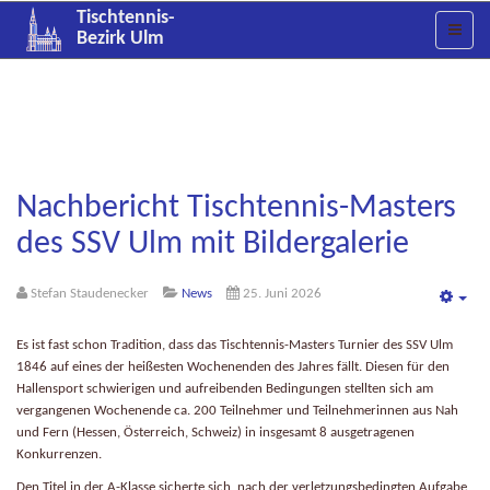
Tischtennis-
Bezirk Ulm
Nachbericht Tischtennis-Masters
des SSV Ulm mit Bildergalerie
Stefan Staudenecker
News
25. Juni 2026
Emp
Es ist fast schon Tradition, dass das Tischtennis-Masters Turnier des SSV Ulm
1846 auf eines der heißesten Wochenenden des Jahres fällt. Diesen für den
Hallensport schwierigen und aufreibenden Bedingungen stellten sich am
vergangenen Wochenende ca. 200 Teilnehmer und Teilnehmerinnen aus Nah
und Fern (Hessen, Österreich, Schweiz) in insgesamt 8 ausgetragenen
Konkurrenzen.
Den Titel in der A-Klasse sicherte sich, nach der verletzungsbedingten Aufgabe