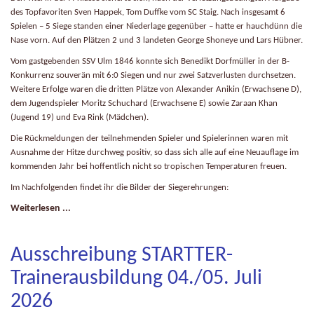
des Topfavoriten Sven Happek, Tom Duffke vom SC Staig. Nach insgesamt 6
Spielen – 5 Siege standen einer Niederlage gegenüber – hatte er hauchdünn die
Nase vorn. Auf den Plätzen 2 und 3 landeten George Shoneye und Lars Hübner.
Vom gastgebenden SSV Ulm 1846 konnte sich Benedikt Dorfmüller in der B-
Konkurrenz souverän mit 6:0 Siegen und nur zwei Satzverlusten durchsetzen.
Weitere Erfolge waren die dritten Plätze von Alexander Anikin (Erwachsene D),
dem Jugendspieler Moritz Schuchard (Erwachsene E) sowie Zaraan Khan
(Jugend 19) und Eva Rink (Mädchen).
Die Rückmeldungen der teilnehmenden Spieler und Spielerinnen waren mit
Ausnahme der Hitze durchweg positiv, so dass sich alle auf eine Neuauflage im
kommenden Jahr bei hoffentlich nicht so tropischen Temperaturen freuen.
Im Nachfolgenden findet ihr die Bilder der Siegerehrungen:
Weiterlesen ...
Ausschreibung STARTTER-
Trainerausbildung 04./05. Juli
2026