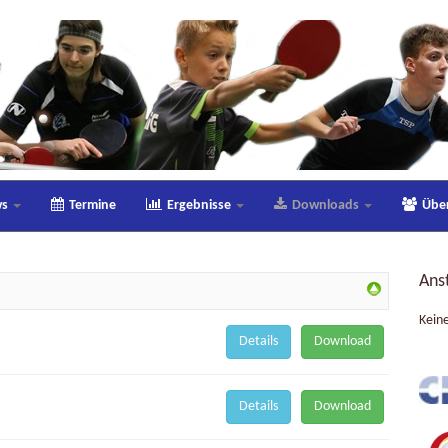
ws
Termine
Ergebnisse
Downloads
Übe
Ans
Kein
Details
Download
Details
Download