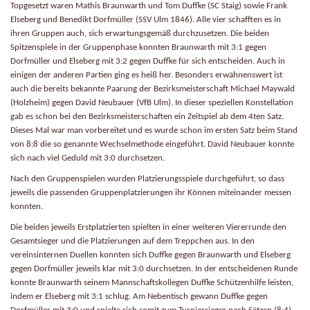
Topgesetzt waren Mathis Braunwarth und Tom Duffke (SC Staig) sowie Frank
Elseberg und Benedikt Dorfmüller (SSV Ulm 1846). Alle vier schafften es in
ihren Gruppen auch, sich erwartungsgemäß durchzusetzen. Die beiden
Spitzenspiele in der Gruppenphase konnten Braunwarth mit 3:1 gegen
Dorfmüller und Elseberg mit 3:2 gegen Duffke für sich entscheiden. Auch in
einigen der anderen Partien ging es heiß her. Besonders erwähnenswert ist
auch die bereits bekannte Paarung der Bezirksmeisterschaft Michael Maywald
(Holzheim) gegen David Neubauer (VfB Ulm). In dieser speziellen Konstellation
gab es schon bei den Bezirksmeisterschaften ein Zeitspiel ab dem 4ten Satz.
Dieses Mal war man vorbereitet und es wurde schon im ersten Satz beim Stand
von 8:8 die so genannte Wechselmethode eingeführt.
David Neubauer konnte
sich nach viel Geduld mit 3:0 durchsetzen.
Nach den Gruppenspielen wurden Platzierungsspiele durchgeführt, so dass
jeweils die passenden Gruppenplatzierungen ihr Können miteinander messen
konnten.
Die beiden jeweils Erstplatzierten spielten in einer weiteren Viererrunde den
Gesamtsieger und die Platzierungen auf dem Treppchen aus. In den
vereinsinternen Duellen konnten sich Duffke gegen Braunwarth und Elseberg
gegen Dorfmüller jeweils klar mit 3:0 durchsetzen. In der entscheidenen Runde
konnte Braunwarth seinem Mannschaftskollegen Duffke Schützenhilfe leisten,
indem er Elseberg mit 3:1 schlug. Am Nebentisch gewann Duffke gegen