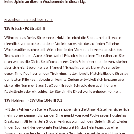
keine Spiele an diesem Wochenende in dieser Liga
Erwachsene Landesklasse Gr. 7
TSV Erbach - FC Straß 8:8
Während das Derby Straß gegen Holzheim nicht die Spannung hielt, was es
eigentlich versprochen hatte im Vorfeld, so wurde das auf jeden Fall eine
Woche später nachgeholt. Wie schon in der Vorrunde begegneten sich beide
Teams absolut auf Augenhöhe, wobei Erbach schon einen Tick näher am Sieg
dran war als die Gäste. Sefa Dogan gegen Chris Schmöger und ein ganz starker
aber sich nicht belohnender Manuel Michaelis, der als klarer Außenseiter
gegen Timo Rodinger an den Tisch ging, hatten jeweils Matchbälle, die Straß auf
der letzten Rille noch abwehren konnte. Zudem entwickelt sich langsam aber
sicher die Nummer 1 aus Straß zum Erbach-Schreck, dem auch höhere
Rückstände oder ein schlechter Start in die Einzel wenig anhaben können.
TSV Holzheim - SSV Ulm 1846 III 9:1
Mit dem Fehlen von Steffen Tospann haben sich die Ulmer Gäste hier sicherlich
mehr vorgenommen als nur der Ehrenpunkt von Axel Focke gegen Holzheims
Ersatzmann Uli Jehle. Sein Bruder Andreas war nach dem Spiel in Straß wieder
in der Spur und der gewohnte Punktegarant für das Heimteam, das eine
äußerst ansprechende und geschlossene Teamleistung zeigte, was sich schon