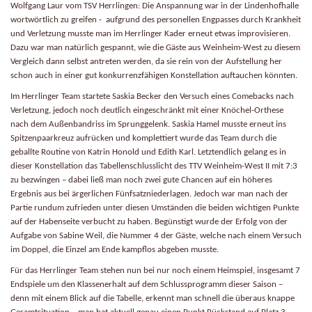
Wolfgang Laur vom TSV Herrlingen:
Die Anspannung war in der Lindenhofhalle
wortwörtlich zu greifen - aufgrund des personellen Engpasses durch Krankheit
und Verletzung musste man im Herrlinger Kader erneut etwas improvisieren.
Dazu war man natürlich gespannt, wie die Gäste aus Weinheim-West zu diesem
Vergleich dann selbst antreten werden, da sie rein von der Aufstellung her
schon auch in einer gut konkurrenzfähigen Konstellation auftauchen könnten.
Im Herrlinger Team startete Saskia Becker den Versuch eines Comebacks nach
Verletzung, jedoch noch deutlich eingeschränkt mit einer Knöchel-Orthese
nach dem Außenbandriss im Sprunggelenk. Saskia Hamel musste erneut ins
Spitzenpaarkreuz aufrücken und komplettiert wurde das Team durch die
geballte Routine von Katrin Honold und Edith Karl. Letztendlich gelang es in
dieser Konstellation das Tabellenschlusslicht des TTV Weinheim-West II mit 7:3
zu bezwingen – dabei ließ man noch zwei gute Chancen auf ein höheres
Ergebnis aus bei ärgerlichen Fünfsatzniederlagen. Jedoch war man nach der
Partie rundum zufrieden unter diesen Umständen die beiden wichtigen Punkte
auf der Habenseite verbucht zu haben. Begünstigt wurde der Erfolg von der
Aufgabe von Sabine Weil, die Nummer 4 der Gäste, welche nach einem Versuch
im Doppel, die Einzel am Ende kampflos abgeben musste.
Für das Herrlinger Team stehen nun bei nur noch einem Heimspiel, insgesamt 7
Endspiele um den Klassenerhalt auf dem Schlussprogramm dieser Saison –
denn mit einem Blick auf die Tabelle, erkennt man schnell die überaus knappe