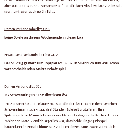
Gesamtsituation – man hat aktuell genau einen Punkt Rückstand auf Platz 3,
aber auch nur 3 Punkte Vorsprung auf den direkten Abstiegsplatz 9. Alles sehr
spannend, aber auch gefährlich…
Damen Verbandsoberliga Gr. 2
keine Spiele an diesem Wochenende in dieser Liga
Erwachsene Verbandsoberliga Gr. 2
Der SC Staig gastiert zum Topspiel am 07.02. in Sillenbuch zum evtl. schon
vorentscheidenden Meisterschaftsspiel
Damen Verbandsliga Süd
TG Schwenningen - TSV Illertissen 8:4
Trotz ansprechender Leistung mussten die Illertisser Damen dem Favoriten
Schwenningen nach knapp drei Stunden Spielzeit gratulieren. Ihre
Spitzenspielerin Manuela Heinz erwischte ein Toptag und holte drei der vier
Zähler der Gäste. Ziemlich ärgerlich war, dass beide Eingangsdoppel
hauchdünn im Entscheidungssatz verloren gingen, sonst wäre vermutlich