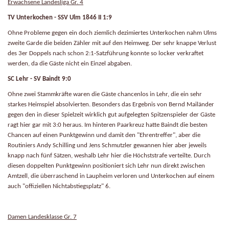
Erwachsene Landesliga Gr. 4
TV Unterkochen - SSV Ulm 1846 II 1:9
Ohne Probleme gegen ein doch ziemlich dezimiertes Unterkochen nahm Ulms
zweite Garde die beiden Zähler mit auf den Heimweg. Der sehr knappe Verlust
des 3er Doppels nach schon 2:1-Satzführung konnte so locker verkraftet
werden, da die Gäste nicht ein Einzel abgaben.
SC Lehr - SV Baindt 9:0
Ohne zwei Stammkräfte waren die Gäste chancenlos in Lehr, die ein sehr
starkes Heimspiel absolvierten. Besonders das Ergebnis von Bernd Mailänder
gegen den in dieser Spielzeit wirklich gut aufgelegten Spitzenspieler der Gäste
ragt hier gar mit 3:0 heraus. Im hinteren Paarkreuz hatte Baindt die besten
Chancen auf einen Punktgewinn und damit den "Ehrentreffer", aber die
Routiniers Andy Schilling und Jens Schmutzler gewannen hier aber jeweils
knapp nach fünf Sätzen, weshalb Lehr hier die Höchststrafe verteilte. Durch
diesen doppelten Punktgewinn positioniert sich Lehr nun direkt zwischen
Amtzell, die überraschend in Laupheim verloren und Unterkochen auf einem
auch "offiziellen Nichtabstiegsplatz" 6.
Damen Landesklasse Gr. 7