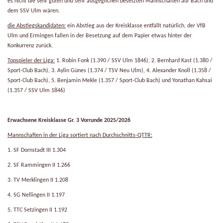
es nicht die sehr guten und sehr ausgeglichen besetzten Mannschaften auf Bach und
dem SSV Ulm wären.
die Abstiegskandidaten:
ein Abstieg aus der Kreisklasse entfällt natürlich, der VfB
Ulm und Ermingen fallen in der Besetzung auf dem Papier etwas hinter der
Konkurrenz zurück.
Topspieler der Liga:
1. Robin Fonk (1.390 / SSV Ulm 1846), 2. Bernhard Kast (1.380 /
Sport-Club Bach), 3. Aylin Günes (1.374 / TSV Neu Ulm), 4. Alexander Knoll (1.358 /
Sport-Club Bach), 5. Benjamin Mekle (1.357 / Sport-Club Bach) und Yonathan Kahsai
(1.357 / SSV Ulm 1846)
Erwachsene Kreisklasse Gr. 3 Vorrunde 2025/2026
Mannschaften in der Liga sortiert nach Durchschnitts-QTTR:
1. SF Dornstadt III 1.304
2. SF Rammingen II 1.266
3. TV Merklingen II 1.208
4. SG Nellingen II 1.197
5. TTC Setzingen II 1.192