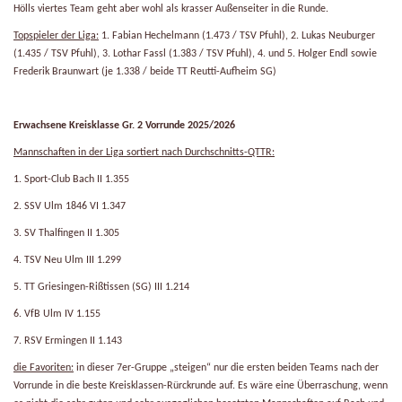
Hölls viertes Team geht aber wohl als krasser Außenseiter in die Runde.
Topspieler der Liga:
1. Fabian Hechelmann (1.473 / TSV Pfuhl), 2. Lukas Neuburger
(1.435 / TSV Pfuhl), 3. Lothar Fassl (1.383 / TSV Pfuhl), 4. und 5. Holger Endl sowie
Frederik Braunwart (je 1.338 / beide TT Reutti-Aufheim SG)
Erwachsene Kreisklasse Gr. 2 Vorrunde 2025/2026
Mannschaften in der Liga sortiert nach Durchschnitts-QTTR:
1. Sport-Club Bach II 1.355
2. SSV Ulm 1846 VI 1.347
3. SV Thalfingen II 1.305
4. TSV Neu Ulm III 1.299
5. TT Griesingen-Rißtissen (SG) III 1.214
6. VfB Ulm IV 1.155
7. RSV Ermingen II 1.143
die Favoriten:
in dieser 7er-Gruppe „steigen“ nur die ersten beiden Teams nach der
Vorrunde in die beste Kreisklassen-Rürckrunde auf. Es wäre eine Überraschung, wenn