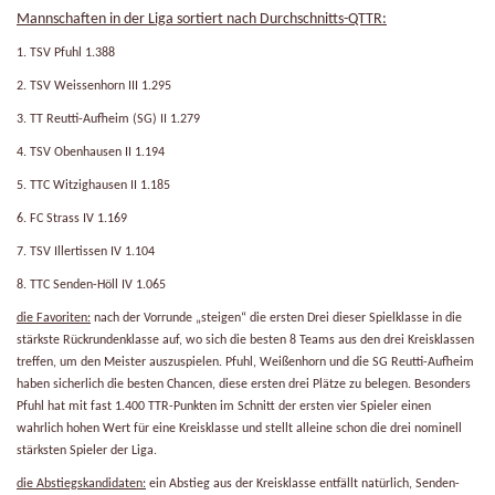
Mannschaften in der Liga sortiert nach Durchschnitts-QTTR:
1. TSV Pfuhl 1.388
2. TSV Weissenhorn III 1.295
3. TT Reutti-Aufheim (SG) II 1.279
4. TSV Obenhausen II 1.194
5. TTC Witzighausen II 1.185
6. FC Strass IV 1.169
7. TSV Illertissen IV 1.104
8. TTC Senden-Höll IV 1.065
die Favoriten:
nach der Vorrunde „steigen“ die ersten Drei dieser Spielklasse in die
stärkste Rückrundenklasse auf, wo sich die besten 8 Teams aus den drei Kreisklassen
treffen, um den Meister auszuspielen. Pfuhl, Weißenhorn und die SG Reutti-Aufheim
haben sicherlich die besten Chancen, diese ersten drei Plätze zu belegen. Besonders
Pfuhl hat mit fast 1.400 TTR-Punkten im Schnitt der ersten vier Spieler einen
wahrlich hohen Wert für eine Kreisklasse und stellt alleine schon die drei nominell
stärksten Spieler der Liga.
die Abstiegskandidaten:
ein Abstieg aus der Kreisklasse entfällt natürlich, Senden-