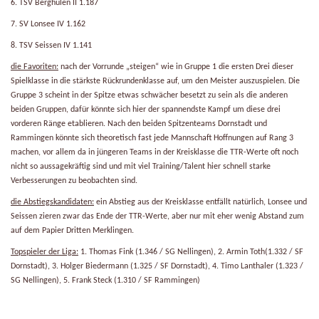
6. TSV Berghülen II 1.187
7. SV Lonsee IV 1.162
8. TSV Seissen IV 1.141
die Favoriten:
nach der Vorrunde „steigen“ wie in Gruppe 1 die ersten Drei dieser
Spielklasse in die stärkste Rückrundenklasse auf, um den Meister auszuspielen. Die
Gruppe 3 scheint in der Spitze etwas schwächer besetzt zu sein als die anderen
beiden Gruppen, dafür könnte sich hier der spannendste Kampf um diese drei
vorderen Ränge etablieren. Nach den beiden Spitzenteams Dornstadt und
Rammingen könnte sich theoretisch fast jede Mannschaft Hoffnungen auf Rang 3
machen, vor allem da in jüngeren Teams in der Kreisklasse die TTR-Werte oft noch
nicht so aussagekräftig sind und mit viel Training/Talent hier schnell starke
Verbesserungen zu beobachten sind.
die Abstiegskandidaten:
ein Abstieg aus der Kreisklasse entfällt natürlich, Lonsee und
Seissen zieren zwar das Ende der TTR-Werte, aber nur mit eher wenig Abstand zum
auf dem Papier Dritten Merklingen.
Topspieler der Liga:
1. Thomas Fink (1.346 / SG Nellingen), 2. Armin Toth(1.332 / SF
Dornstadt), 3. Holger Biedermann (1.325 / SF Dornstadt), 4. Timo Lanthaler (1.323 /
SG Nellingen), 5. Frank Steck (1.310 / SF Rammingen)