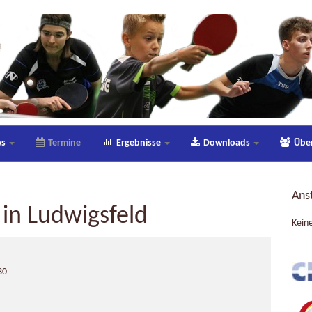
ws
Termine
Ergebnisse
Downloads
Übe
Ans
 in Ludwigsfeld
Kein
30