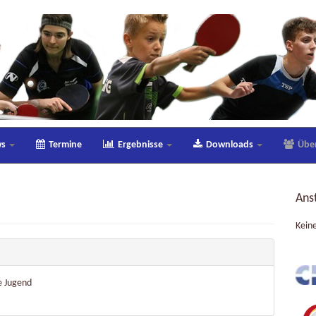
ws
Termine
Ergebnisse
Downloads
Übe
Ans
Kein
e Jugend