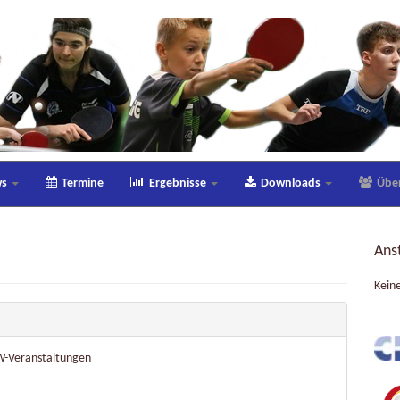
ws
Termine
Ergebnisse
Downloads
Übe
Ans
Kein
W-Veranstaltungen