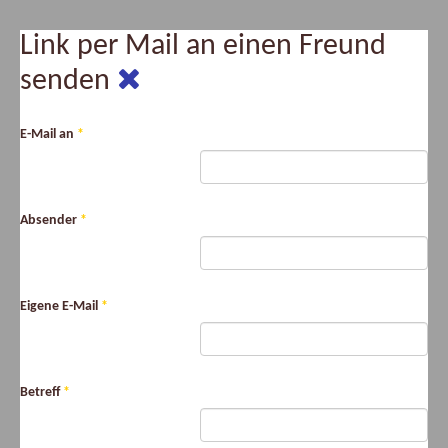
Link per Mail an einen Freund
senden
E-Mail an
*
Absender
*
Eigene E-Mail
*
Betreff
*