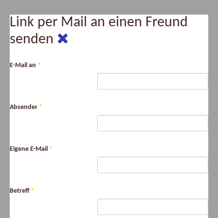
Link per Mail an einen Freund
senden
E-Mail an
*
Absender
*
Eigene E-Mail
*
Betreff
*