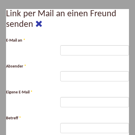
Link per Mail an einen Freund
senden
E-Mail an
*
Absender
*
Eigene E-Mail
*
Betreff
*