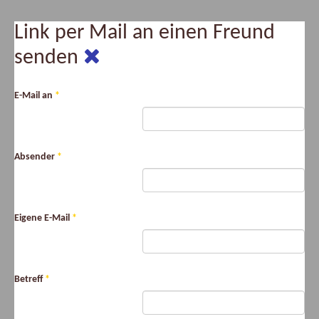
Link per Mail an einen Freund
senden
E-Mail an
*
Absender
*
Eigene E-Mail
*
Betreff
*