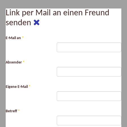
Link per Mail an einen Freund
senden
E-Mail an
*
Absender
*
Eigene E-Mail
*
Betreff
*