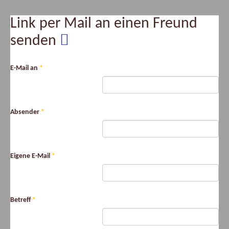
Link per Mail an einen Freund
senden
E-Mail an
*
Absender
*
Eigene E-Mail
*
Betreff
*